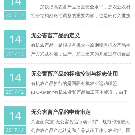
14
加快提高农畜产品质量安全水平，是农业农村
2017-12
经济结构战略性调整的重要内容，也是应对入世挑
战，提高我国农畜产品市场竞争力的一项重要举
措，对于保护消费者合法权益和增加农民收入都有
无公害畜产品的定义
14
重要意义。
有机农产品，是根据有机农业原则和有机农产品生
2017-12
产方式及标准，生产、加工出来的并通过有机食品
认证机构认证的农产品。有机农业的原则是，在农
业能量的封闭循环状态下生产，
无公害畜产品的标准控制与标志使用
14
有机农产品执行的是国际有机农业运动联盟
2017-12
(IFOAM)的“有机农业和产品加工基本标准”，由于
有机农产品在我国尚未形成消费群体，产品主要用
于出口，虽然我国也发布了一些有机农产品的行业
无公害畜产品的申请审定
14
标准，
为全面实施"无公害食品行动计划"，规范和推进无
2017-12
公害农产品产地认定和产品认证工作，农业部、国