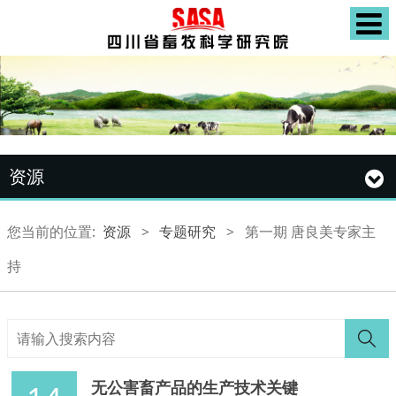
资源
您当前的位置:
资源
>
专题研究
>
第一期 唐良美专家主
持
无公害畜产品的生产技术关键