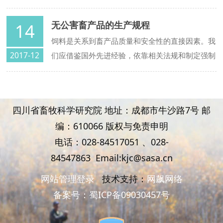
家认证认可监督管理委员会共同制定了《无公害农
产品产地认定程序》和《无公害农产品认证程
无公害畜产品的生产规程
14
序》，现予公告。本公告自发布之日起执行
饲料是关系到畜产品质量和安全性的直接因素。我
2017-12
们应借鉴国外先进经验，依靠相关法规和制定强制
性标准来规范安全饲料的生产。包括：（1）采样
和分析方法；（2）饲料产品和饲料原料安全评价
四川省畜牧科学研究院 地址：成都市牛沙路7号 邮
编：610066 版权与免责申明
电话：028-84517051 、
028-
84547863
Email:kjc@sasa.cn
网站管理登录
技术支持：
网飙网络
备案号：
蜀ICP备09030457号