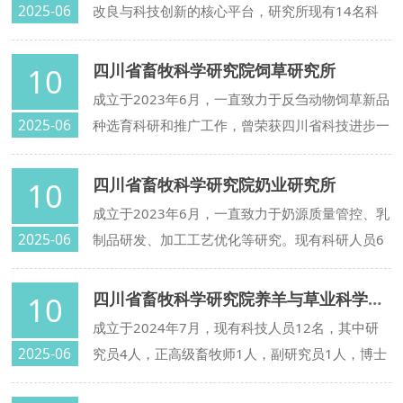
2025-06
改良与科技创新的核心平台，研究所现有14名科
技人员，包括正高级畜牧师和兽医师各1名、副高
级畜牧师1名，四川肉牛创新团队岗位专家2名。
四川省畜牧科学研究院饲草研究所
10
成立于2023年6月，一直致力于反刍动物饲草新品
2025-06
种选育科研和推广工作，曾荣获四川省科技进步一
等奖。现有科技人员6名，拥有四川省国家饲草区
域测试评价站，实验室600㎡，配套功能室1200
四川省畜牧科学研究院奶业研究所
10
㎡,机械库1000 ㎡，其核心种植区域占地100亩，
成立于2023年6月，一直致力于奶源质量管控、乳
是集饲草资源保存、科普展示、区域试验、草地生
2025-06
制品研发、加工工艺优化等研究。现有科研人员6
态放牧等功能于一体的科研平台。
人，涵盖乳品科学、加工技术及食品质量安全等领
域的专业人才。奶业所拥有乳品实验室2间，乳制
四川省畜牧科学研究院养羊与草业科学研究所
10
品加工坊700㎡，乳品加工配套设备齐全，主要研
成立于2024年7月，现有科技人员12名，其中研
究方向包括特色奶源开发与品质调控研究、智能化
2025-06
究员4人，正高级畜牧师1人，副研究员1人，博士
牧场生产奶源追溯与精准饲管技术推广、乳品加工
3人，四川省学术和技术带头人后备人选3人，农
工艺优化与新技术应用、乳制品全产业链质量安全