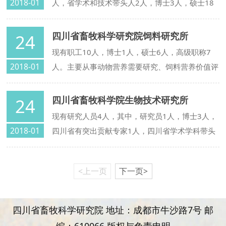
2018-01
人，省学术和技术带头人2人，博士3人，硕士18
人。主要致力于动物营养、饲料科学及生产实用关
键技术的开发与推广应用工作。
四川省畜牧科学研究院饲料研究所
24
现有职工10人，博士1人，硕士6人，高级职称7
2018-01
人。主要从事动物营养需要研究、饲料营养价值评
定、优质畜产品营养调控技术研究、饲料和饲料添
加剂有效性试验、安全高效饲料配制技术研发、节
四川省畜牧科学院生物技术研究所
24
粮降耗地源性饲料资源开发、生猪无抗高效与降本
现有研究人员4人，其中，研究员1人，博士3人，
增效养值技术开发以及畜禽安全高效养殖技术培训
2018-01
四川省有突出贡献专家1人，四川省学术学科带头
等工作。
人后备人选2人。主要从事畜牧兽医生物技术与产
品开发，畜禽优势性状功能基因研究、饲料及畜产
<上一页
下一页>
品质量检测工作。
四川省畜牧科学研究院 地址：成都市牛沙路7号 邮