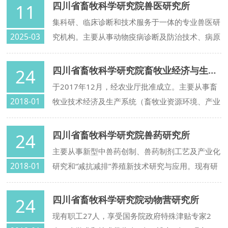
科院“百人计划”青年领军人才3人，国家绒毛用羊
四川省畜牧科学研究院兽医研究所
11
控制技术、整合产业需求与学术资源并提供从基础
产业技术体系西昌综合试验站站长1人，国家现代
集科研、临床诊断和技术服务于一体的专业兽医研
研究到成果转化的全程技术支撑。
农业产业技术体系四川肉羊创新团队岗位科学家2
2025-03
究机构。主要从事动物疫病诊断及防治技术、病原
人。
学与流行病学、生物制剂和减抗替抗药物研发领域
的科研攻关、技术转化、技术服务与技术推广工
四川省畜牧科学研究院畜牧业经济与生产系统研究所
24
作。
于2017年12月，经农业厅批准成立。主要从事畜
2018-01
牧业技术经济及生产系统（畜牧业资源环境、产业
体系、生产体系、经营体系等）研究、决策咨询及
技术推广服务。
四川省畜牧科学研究院兽药研究所
24
主要从事新型中兽药创制、兽药制剂工艺及产业化
2018-01
研究和“减抗减排”养殖新技术研究与应用。现有研
究员2人、副研究员2人，四川省学术和技术带头
人1人、四川省学术与技术带头人后备人选1人，
四川省畜牧科学研究院动物营研究所
24
国家现代农业产业技术体系四川省兽药创新团队工
现有职工27人，享受国务院政府特殊津贴专家2
艺制造研究岗位专家1人。