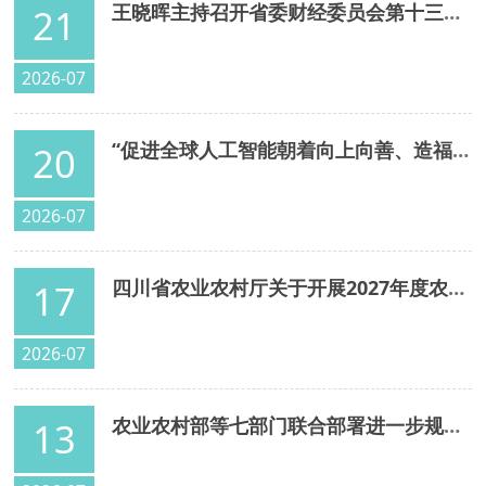
王晓晖主持召开省委财经委员会第十三次会议强调 始终保持高质量发展战略定力 奋力推动经济实现质的有效提升和量的合理增长 施小琳讲话 于立军出席
21
2026-07
“促进全球人工智能朝着向上向善、造福人类的方向发展”——习近平主席出席二〇二六世界人工智能大会暨人工智能全球治理高级别会议系列活动纪实
20
2026-07
四川省农业农村厅关于开展2027年度农业主导品种主推技术和重大引领性技术遴选推荐工作的通知
17
2026-07
农业农村部等七部门联合部署进一步规范农药兽药生产经营使用综合整治行动
13