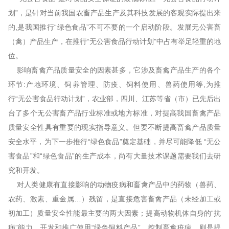
划”，是针对当前我国农畜产品生产及其科技发展的客观实际提出来
的,是我国推行“绿色食品”不可不要的一个启动阶段。发展无公害畜
（禽）产品生产，在推行“无公害食品行动计划”中占有举足轻重的地
位。
影响畜禽产品质量安全的因素甚多，它涉及畜禽产品生产的各个
环节:产地环境、饲养管理、防疫、饲料使用、兽药使用等,为推
行“无公害食品行动计划”，农业部，四川、江苏等省（市）已先后出
台了多个无公害畜产品行业标准或地方标准，对提高我国畜禽产品
质量安全性具有重要的现实指导意义。但要不断提高畜禽产品质量
安全水平，为下一步推行“绿色食品”奠定基础，并尽可能降低 “无公
害食品”和“绿色食品”的生产成本，尚有大量技术课题需要我们去研
究和开发。
对人类健康有直接影响的动物疫病和畜禽产品中的药物（兽药、
农药、激素、重金属…）残留，是直接危害畜禽产品（未经加工或
初加工）质量安全性能最主要的两大因素；提高动物机体自身的“抗
病”能力，开发和推广使用“绿色饲料产品”，控制畜禽疫病，则是提