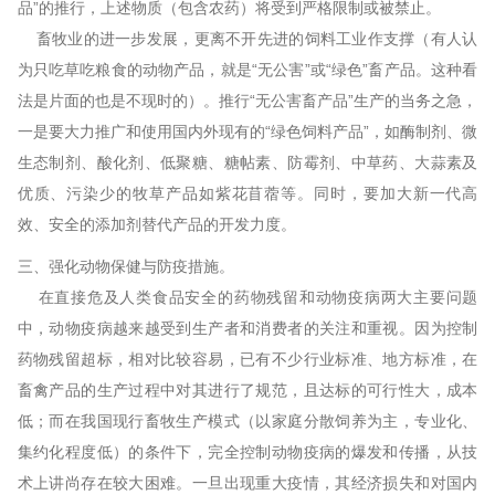
品”的推行，上述物质（包含农药）将受到严格限制或被禁止。
畜牧业的进一步发展，更离不开先进的饲料工业作支撑（有人认
为只吃草吃粮食的动物产品，就是“无公害”或“绿色”畜产品。这种看
法是片面的也是不现时的）。推行“无公害畜产品”生产的当务之急，
一是要大力推广和使用国内外现有的“绿色饲料产品”，如酶制剂、微
生态制剂、酸化剂、低聚糖、糖帖素、防霉剂、中草药、大蒜素及
优质、污染少的牧草产品如紫花苜蓿等。同时，要加大新一代高
效、安全的添加剂替代产品的开发力度。
三、强化动物保健与防疫措施。
在直接危及人类食品安全的药物残留和动物疫病两大主要问题
中，动物疫病越来越受到生产者和消费者的关注和重视。因为控制
药物残留超标，相对比较容易，已有不少行业标准、地方标准，在
畜禽产品的生产过程中对其进行了规范，且达标的可行性大，成本
低；而在我国现行畜牧生产模式（以家庭分散饲养为主，专业化、
集约化程度低）的条件下，完全控制动物疫病的爆发和传播，从技
术上讲尚存在较大困难。一旦出现重大疫情，其经济损失和对国内