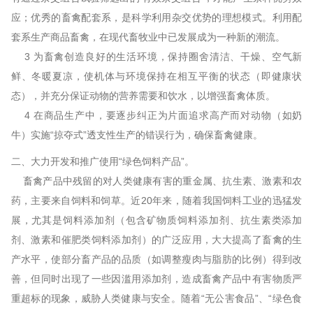
应；优秀的畜禽配套系，是科学利用杂交优势的理想模式。利用配
套系生产商品畜禽，在现代畜牧业中已发展成为一种新的潮流。
3 为畜禽创造良好的生活环境，保持圈舍清洁、干燥、空气新
鲜、冬暖夏凉，使机体与环境保持在相互平衡的状态（即健康状
态），并充分保证动物的营养需要和饮水，以增强畜禽体质。
4 在商品生产中，要逐步纠正为片面追求高产而对动物（如奶
牛）实施“掠夺式”透支性生产的错误行为，确保畜禽健康。
二、大力开发和推广使用“绿色饲料产品”。
畜禽产品中残留的对人类健康有害的重金属、抗生素、激素和农
药，主要来自饲料和饲草。近20年来，随着我国饲料工业的迅猛发
展，尤其是饲料添加剂（包含矿物质饲料添加剂、抗生素类添加
剂、激素和催肥类饲料添加剂）的广泛应用，大大提高了畜禽的生
产水平，使部分畜产品的品质（如调整瘦肉与脂肪的比例）得到改
善，但同时出现了一些因滥用添加剂，造成畜禽产品中有害物质严
重超标的现象，威胁人类健康与安全。随着“无公害食品”、“绿色食