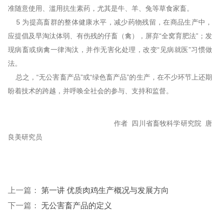
准随意使用、滥用抗生素药，尤其是牛、羊、兔等草食家畜。
5 为提高畜群的整体健康水平，减少药物残留，在商品生产中，
应提倡及早淘汰体弱、有伤残的仔畜（禽），屏弃“全窝育肥法”；发
现病畜或病禽一律淘汰，并作无害化处理，改变“见病就医”习惯做
法。
总之，“无公害畜产品”或“绿色畜产品”的生产，在不少环节上还期
盼着技术的跨越，并呼唤全社会的参与、支持和监督。
作者 四川省畜牧科学研究院 唐
良美研究员
上一篇：
第一讲 优质肉鸡生产概况与发展方向
下一篇：
无公害畜产品的定义