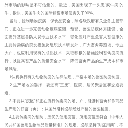
外市场的影响是不可估量的。最近，美国出现了一头患‘疯牛病’的
牛，很快，美国牛肉的国际销售市场便丧失了90%。
当前，控制动物疫病，保食品安全，除各级政府有关业务主管部
门，正在进一步完善动物疫病监测、预警、兽医防疫体系建设，全
面提升基层兽防人员专业技术水平，强化应对严重危害人畜健康的
主要传染病的突发措施及组织技术研发外，广大畜禽养殖场、专业
大户，也应利用现有的成熟技术，采取积极的措施控制畜禽疫病流
行，以提高畜产品的质量安全水平，降低畜禽产品的生产成本和市
场风险。
1认真执行有关动物防疫的法律法规，严格本场的兽医防疫制度。
2 生产场地的选择，要远离“三废”、医院、居民聚居区和交通要
道。
3 不要从“疫区”和正在流行传染病的场、户，引进种畜禽和作商品
生产用的仔畜（禽）；从国外引种必须经过严格的兽医检疫。
4主要传染病的预防，应优先使用疫苗。所用疫苗应符合《中华人
民共和国兽用生物制品质量标准》的规定。必须坚持“对症用药”，不