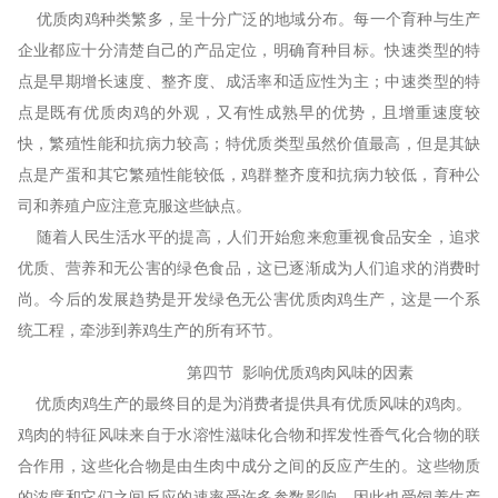
优质肉鸡种类繁多，呈十分广泛的地域分布。每一个育种与生产
企业都应十分清楚自己的产品定位，明确育种目标。快速类型的特
点是早期增长速度、整齐度、成活率和适应性为主；中速类型的特
点是既有优质肉鸡的外观，又有性成熟早的优势，且增重速度较
快，繁殖性能和抗病力较高；特优质类型虽然价值最高，但是其缺
点是产蛋和其它繁殖性能较低，鸡群整齐度和抗病力较低，育种公
司和养殖户应注意克服这些缺点。
随着人民生活水平的提高，人们开始愈来愈重视食品安全，追求
优质、营养和无公害的绿色食品，这已逐渐成为人们追求的消费时
尚。今后的发展趋势是开发绿色无公害优质肉鸡生产，这是一个系
统工程，牵涉到养鸡生产的所有环节。
第四节 影响优质鸡肉风味的因素
优质肉鸡生产的最终目的是为消费者提供具有优质风味的鸡肉。
鸡肉的特征风味来自于水溶性滋味化合物和挥发性香气化合物的联
合作用，这些化合物是由生肉中成分之间的反应产生的。这些物质
的浓度和它们之间反应的速率受许多参数影响，因此也受饲养生产