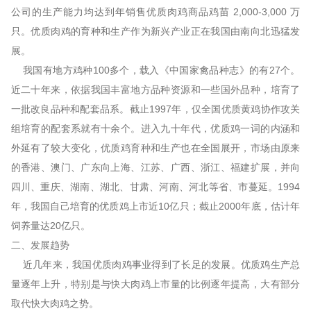
公司的生产能力均达到年销售优质肉鸡商品鸡苗 2,000-3,000 万
只。优质肉鸡的育种和生产作为新兴产业正在我国由南向北迅猛发
展。
我国有地方鸡种100多个，载入《中国家禽品种志》的有27个。
近二十年来，依据我国丰富地方品种资源和一些国外品种，培育了
一批改良品种和配套品系。截止1997年，仅全国优质黄鸡协作攻关
组培育的配套系就有十余个。进入九十年代，优质鸡一词的内涵和
外延有了较大变化，优质鸡育种和生产也在全国展开，市场由原来
的香港、澳门、广东向上海、江苏、广西、浙江、福建扩展，并向
四川、重庆、湖南、湖北、甘肃、河南、河北等省、市蔓延。1994
年，我国自己培育的优质鸡上市近10亿只；截止2000年底，估计年
饲养量达20亿只。
二、发展趋势
近几年来，我国优质肉鸡事业得到了长足的发展。优质鸡生产总
量逐年上升，特别是与快大肉鸡上市量的比例逐年提高，大有部分
取代快大肉鸡之势。