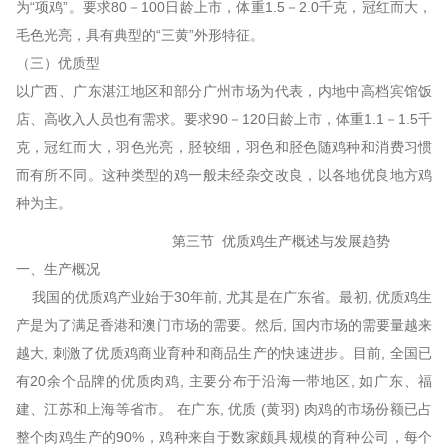
为“项鸡”。要求80－100日龄上市，体重1.5－2.0千克，冠红而大，
毛色光亮，具有典型的“三黄”外形特征。
（三）优质型
以广西、广东湛江地区和部分广州市场为代表，内地中高档宾馆饭
店、高收入人员也有需求。要求90－120日龄上市，体重1.1－1.5千
克，冠红而大，羽色光亮，胫较细，羽色和胫色随鸡种和消费习惯
而有所不同。这种类型的鸡一般未经杂交改良，以各地优良地方鸡
种为主。
第三节 优质鸡生产概述与发展趋势
一、生产概况
我国的优质鸡产业始于30年前, 尤其是在广东省。最初, 优质鸡生
产是为了满足香港和澳门市场的需要。然后, 国内市场的需要量越来
越大, 刺激了优质鸡商业育种和商品生产的快速进步。目前, 全国已
有20余个品牌的优质肉鸡, 主要分布于沿海一带地区, 如广东、福
建、江苏和上海等省市。 在广东, 优质 (黄羽) 肉鸡的市场份额已占
整个肉鸡生产的90%，鸡种来自于数家颇具规模的育种公司，每个