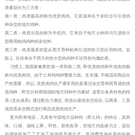
质量划分为三大类：
第一类：肉质最高的称为优质肉鸡。它直接来自于未经过与引进鸡
种杂交的地方鸡种。
第二类：肉质次高的称为半优鸡。它来自于地方土种鸡与引进快大
型商用肉鸡鸡种的杂交种。
第三类：肉质最差的是从西方育种机构引进的快大型白羽肉鸡。实
际上, 任何来自于西方的快大型肉鸡种不论羽色均属此类。
习惯上, 我国家禽界把第一类和第二类, 即优质肉鸡和半优肉鸡都
称为优质肉鸡。由于土种鸡纯种繁殖力低、生长慢, 不能适应商品生
产的需要，所以, 优质肉鸡生产通常用的是通过杂交育种而育成的优
质鸡种，即充分利用我国的地方鸡种作为素材, 选育出各具特色的纯
系 (含合成系), 通过配合力测定, 筛选出最优杂交组合, 以两系、三系
或四系杂交模式进行商品优质肉鸡生产。
更为简单地说，凡具有中国地方品种鸡（即土鸡）的特点，其风
味、口感、滋味上乘，羽色、肤色各异，含地方鸡血缘为主，适合
中国传统加工工艺加工或传统烹调方式，受消费市场欢迎的良种