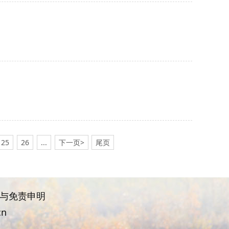
25
26
...
下一页>
尾页
权与免责申明
cn