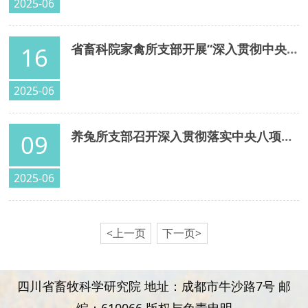
2025-06
省畜科院家禽所支部开展“深入贯彻中央八项规定精神学习教育”主题党日活动
16
2025-06
养兔所支部召开深入贯彻落实中央八项规定精神学习教育会和警示教育学习会
09
2025-06
<上一页
下一页>
四川省畜牧科学研究院 地址：成都市牛沙路7号 邮