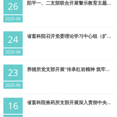
阳平一、二支部联合开展警示教育主题党日活动
26
2025-06
省畜科院召开党委理论学习中心组（扩大）学习会
24
2025-06
养猪所党支部开展“传承红岩精神 筑牢信仰之基“主题党日活动
23
2025-06
省畜科院兽药所支部开展深入贯彻中央八项规定精神学习教育专题会
16