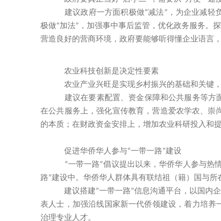
建议政府一方面积极做
减法
，为企业减轻
“
”
极做
加法
，加强事中事后监管，优化政务服务。探
“
”
营造良好的营商环境，政府要能够听得懂企业语言
农业科技创新是决定性要素
农业产业兴旺是实现乡村振兴的基础和关键，农
建议在要素配置、资金保障和公共服务等方面，
在公共服务上，强化宣传教育，营造爱农学农、崇
的本质；在财政资金安排上，增加农业科研投入和
促进华侨华人参与
一带一路
建设
“
”
一带一路
倡议提出以来，华侨华人参与热
“
”
路
建设中。华侨华人群体具有联结祖（籍）国与所
”
建议搭建
一带一路
信息沟通平台，以国内企
“
”
表人士，加强沿线国家新一代侨领建设，着力培养
治理专业人才。