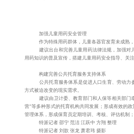
加强儿童用药安全管理
作为特殊用药群体，儿童各器官发育未成熟，对
建议出台和完善儿童用药法律法规，加强对儿童
用药知识的普及宣传，搭建儿童用药安全指导、关
构建完善公共托育服务支持体系
公共托育服务体系是促进人口生育、劳动力参与
方式被迫改变的现实需求。
建议由卫计委、教育部门和人保等相关部门牵
营
等多种形式的托育机构共同发展；形成有效的政
”
管理体系，形成保育员定期培训、考核、评估机制
特派记者
邵宁
范洁
江跃中
方翔
整理
特派记者
刘歆
张龙
萧君玮
摄影