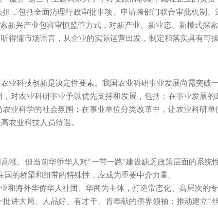
负担，包括全面清理行政审批事项、申请跨部门联合审批机制、
索新兴产业包容审慎监管方式，对新产业、新业态、新模式探索
，听得懂市场语言，从企业的实际运营出发，制定和落实具有可
业科技创新是决定性要素。我国农业科研事业发展尚需突破一
对农业科研事业予以优先支持和发展，包括：在事业发展的政
尚农业科学的社会氛围；在事业单位分类改革中，让农业科研单
提高农业科技人员待遇。
情高涨。但当前华侨华人对
一带一路
建设缺乏政策层面的系统
“
”
在国的桥梁和纽带的特殊性，应成为重要中介力量。
业和海外华侨华人社团、华商为主体，打造常态化、高层次的专
一批讲大局、人品好、有才干、肯奉献的侨界领袖；推动建立
“